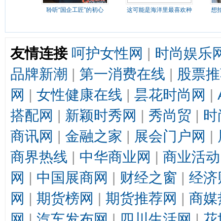
聆听“国企工匠”的初心
这可能是海洋里最喜欢种
想
友情连接
呵护女性网
|
时尚娱乐
品牌新潮
|
第一消费在线
|
股票推
网
|
女性健康在线
|
昙花时尚网
|
搭配网
|
新颖时秀网
|
秀尚贸
|
时
商讯网
|
金融之家
|
展会门户网
|
商界热线
|
中华商业网
|
商业活动
网
|
中国展商网
|
财经之窗
|
经济
网
|
期货榜网
|
期货推荐网
|
商媒
网
|
汽车发布网
|
四川生活网
|
花