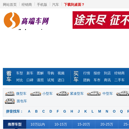
网站首页
经销商
手机版
汽车
下载到桌面？
车型
新车
图解
导购
视频
行情
报价
到店
经销商
对比
口碑
谍照
试驾
进口
团购
车市
商讯
二手车
微型车
小型车
紧凑型车
中型车
面包车
拼音找车：
A
B
C
D
F
G
H
J
K
L
M
N
O
Q
推荐车型
10万以内
10-15万
15-20万
20-25万
25