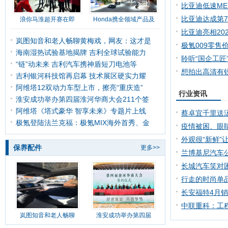
和中国皮划艇
比亚迪低速ME
防撞保护层 化
比亚迪达成第7
浪你马淮超开赛在即
Honda携全领域产品及
源汽车下线，
比亚迪亮相20
岚图知音和老人畅聊黄梅戏，网友：这才是
全球化进程再
极氪009零售
海南湿热试验基地揭牌 吉利全球试验能力
元起，全系标
聆听“国企工匠
“链”动未来 吉利汽车携神盾短刀电池等
想拍出高清有
吉利银河科技馆再启幕 技术展区硬实力耀
片，这些摄影
阿维塔12双动力车型上市，擦亮“重庆造”
行业资讯
淮安成功举办第四届淮河华商大会211个签
阿维塔《塔式豪华 智享未来》专题片上线
蔡卓宜千里送
极氪登陆法兰克福：极氪MIX海外首秀、金
空，取消约会
疫情被困、眼睛
个司机、被警
外观很“新鲜”
保养配件
更多>>
尚小钢炮江淮
兰博基尼汽车
术发布全新Hur
长城汽车笑对
用的干就完了
行走的时尚单
玛莎拉蒂给出
长安福特4月
8%，迎来“小
中联重科：工
岚图知音和老人畅聊
淮安成功举办第四届
装待发乘风破