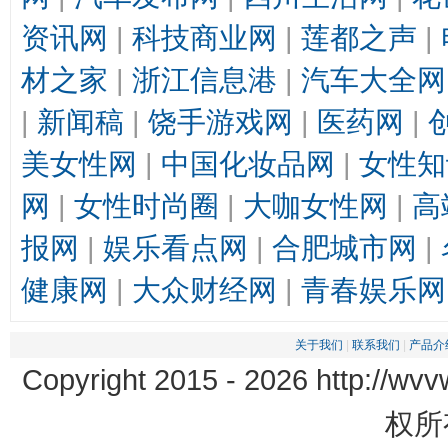
资讯网
|
科技商业网
|
莲都之声
|
材之家
|
浙江信息港
|
汽车大全网
|
新闻稿
|
饶手游戏网
|
医药网
|
美女性网
|
中国化妆品网
|
女性知
网
|
女性时尚圈
|
大咖女性网
|
高
报网
|
娱乐看点网
|
合肥城市网
|
健康网
|
大众财经网
|
青春娱乐网
关于我们
|
联系我们
|
产品介
Copyright 2015 -
2026 http://wvv
权所