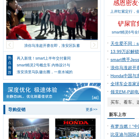
感恩密友
上岸红紫定行，全
铲屎官集
smart精灵6号
天生爱不同：sm
浪你马淮超开赛在即，淮安区队蓄
座精
13.99万起解
热
再入新境！smart上半年交付量同
smart携手Jes
点
smart精灵2号概念车 内饰设计与
品
浪你马淮超开
推
淮安浪里马队徽出圈，一座水城的
荐
区队
Honda中国
合作
全球车企首家
体系
领克EM-P超电
1.8.0
买车、看车、
导购促销
更多>>
新车上市
有梦当燃！“
杯”2024年海
比亚迪与国际